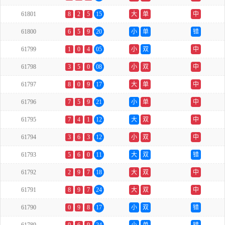
61801
8
2
5
15
大
单
中
61800
6
5
9
20
小
单
错
61799
1
0
4
05
小
双
中
61798
3
5
0
08
小
双
中
61797
8
0
9
17
大
单
中
61796
7
5
9
21
小
单
中
61795
7
4
1
12
大
双
中
61794
3
6
3
12
小
双
中
61793
5
6
0
11
大
双
错
61792
2
9
7
18
大
双
中
61791
8
9
7
24
大
双
中
61790
0
9
8
17
小
双
错