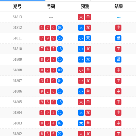
期号
号码
预测
结果
61813
---
大
单
---
61812
1
7
0
08
大
双
中
61811
7
9
9
25
小
双
错
61810
7
4
7
18
小
双
中
61809
8
0
7
15
小
双
错
61808
0
2
7
09
小
单
中
61807
3
1
0
04
小
双
中
61806
9
2
6
17
小
单
中
61805
9
6
0
15
大
单
中
61804
1
9
2
12
大
双
中
61803
0
3
4
07
大
单
中
61802
8
8
6
22
大
双
中