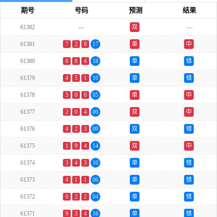
期号
号码
预测
结果
61382
---
双
---
61381
7
2
8
17
单
中
61380
6
8
4
18
单
错
61379
4
5
1
10
单
错
61378
5
0
0
05
单
中
61377
2
0
4
06
双
中
61376
4
2
3
09
双
错
61375
1
9
4
14
双
中
61374
3
4
3
10
单
错
61373
4
1
1
06
单
错
61372
0
2
2
04
单
错
61371
9
3
4
16
单
错