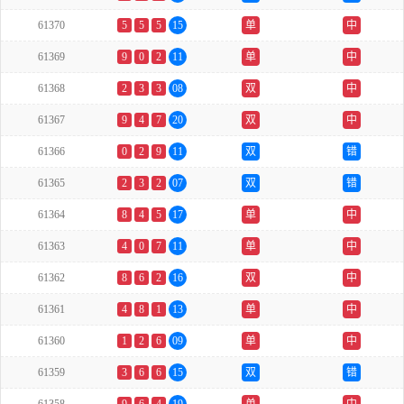
61370
5
5
5
15
单
中
61369
9
0
2
11
单
中
61368
2
3
3
08
双
中
61367
9
4
7
20
双
中
61366
0
2
9
11
双
错
61365
2
3
2
07
双
错
61364
8
4
5
17
单
中
61363
4
0
7
11
单
中
61362
8
6
2
16
双
中
61361
4
8
1
13
单
中
61360
1
2
6
09
单
中
61359
3
6
6
15
双
错