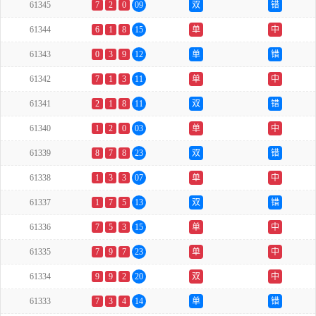
61345
7
2
0
09
双
错
61344
6
1
8
15
单
中
61343
0
3
9
12
单
错
61342
7
1
3
11
单
中
61341
2
1
8
11
双
错
61340
1
2
0
03
单
中
61339
8
7
8
23
双
错
61338
1
3
3
07
单
中
61337
1
7
5
13
双
错
61336
7
5
3
15
单
中
61335
7
9
7
23
单
中
61334
9
9
2
20
双
中
61333
7
3
4
14
单
错