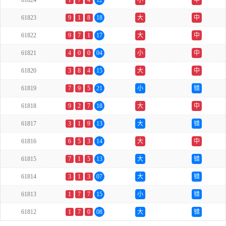
61824
1
7
4
12
小
中
61823
9
1
8
18
大
中
61822
9
7
1
17
大
中
61821
4
0
0
04
小
中
61820
3
8
4
15
大
中
61819
7
9
5
21
小
错
61818
9
2
7
18
大
中
61817
3
1
9
13
大
错
61816
6
5
3
14
大
中
61815
7
1
5
13
大
错
61814
3
1
3
07
大
错
61813
1
7
7
15
小
错
61812
1
7
0
08
大
错