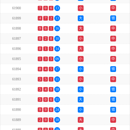
61900
7
0
6
13
小
中
61899
4
7
2
13
大
错
61898
9
6
1
16
大
中
61897
0
2
8
10
小
中
61896
8
1
5
14
大
中
61895
1
3
5
09
小
中
61894
8
4
5
17
小
错
61893
5
5
1
11
小
中
61892
5
4
9
18
小
错
61891
5
0
6
11
大
错
61890
9
9
6
24
小
错
61889
2
9
7
18
大
中