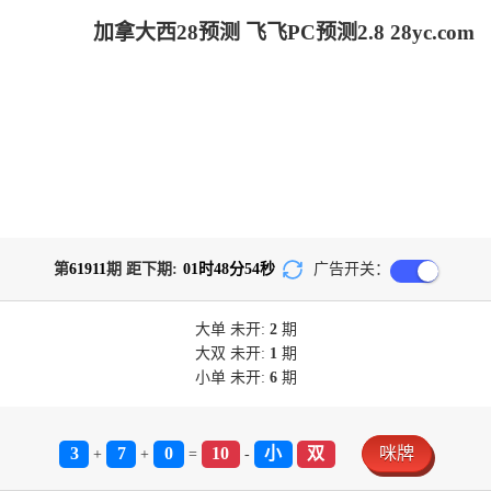
加拿大西28预测 飞飞PC预测2.8 28yc.com
第
61911
期 距下期:
01
时
48
分
54
秒
广告开关：
大单
未开:
2
期
大双
未开:
1
期
小单
未开:
6
期
3
7
0
10
小
双
咪牌
+
+
=
-