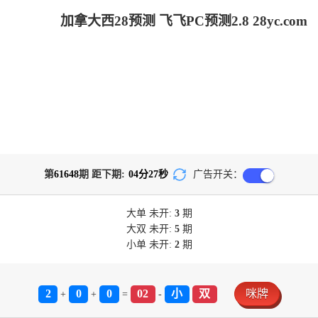
加拿大西28预测 飞飞PC预测2.8 28yc.com
第
61648
期 距下期:
04
分
27
秒
广告开关：
大单
未开:
3
期
大双
未开:
5
期
小单
未开:
2
期
2
0
0
02
小
双
咪牌
+
+
=
-