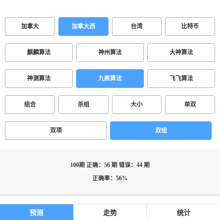
加拿大
加拿大西
台湾
比特币
麒麟算法
神州算法
大神算法
神测算法
九鼎算法
飞飞算法
组合
杀组
大小
单双
双项
双组
100期 正确：56 期 错误：44 期
正确率：56%
预测
走势
统计