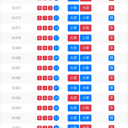
61573
9
8
5
22
小单
大双
中
61572
5
7
3
15
大双
小单
错
61571
6
8
4
18
小单
大双
中
61570
6
8
3
17
大单
小双
中
61569
2
6
3
11
大双
小单
中
61568
5
1
0
06
大双
小单
错
61567
9
9
3
21
大双
小单
错
61566
1
1
8
10
小双
大单
中
61565
1
2
4
07
小双
大单
错
61564
4
8
8
20
大双
小单
中
61563
1
4
1
06
大单
小双
中
61562
8
5
0
13
小双
大单
错