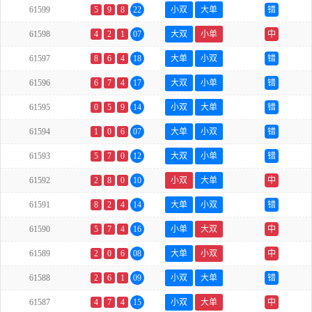
61599
5
9
8
22
小双
大单
错
61598
4
2
1
07
大双
小单
中
61597
8
6
4
18
大单
小双
错
61596
6
7
4
17
大双
小单
错
61595
0
5
9
14
小双
大单
错
61594
1
0
6
07
大单
小双
错
61593
5
7
0
12
大双
小单
错
61592
2
8
0
10
小双
大单
中
61591
8
2
4
14
大单
小双
错
61590
5
7
4
16
小单
大双
中
61589
2
0
6
08
大单
小双
中
61588
2
6
1
09
小双
大单
错
61587
4
7
4
15
小双
大单
中