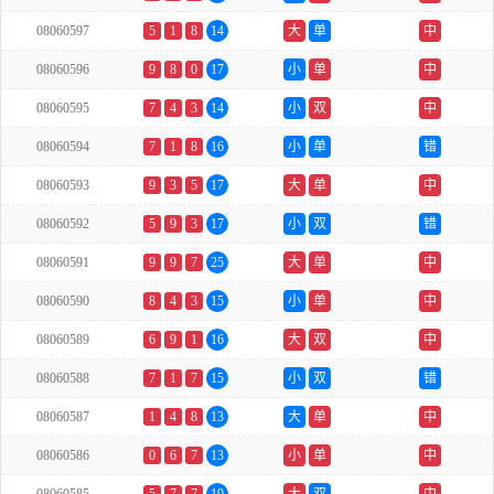
08060597
5
1
8
14
大
单
中
08060596
9
8
0
17
小
单
中
08060595
7
4
3
14
小
双
中
08060594
7
1
8
16
小
单
错
08060593
9
3
5
17
大
单
中
08060592
5
9
3
17
小
双
错
08060591
9
9
7
25
大
单
中
08060590
8
4
3
15
小
单
中
08060589
6
9
1
16
大
双
中
08060588
7
1
7
15
小
双
错
08060587
1
4
8
13
大
单
中
08060586
0
6
7
13
小
单
中