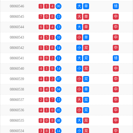
08060546
1
1
4
06
大
单
错
08060545
7
0
8
15
大
单
中
08060544
6
3
4
13
大
单
中
08060543
4
5
1
10
小
单
中
08060542
1
5
8
14
小
双
中
08060541
0
9
2
11
大
双
错
08060540
4
1
9
14
小
双
中
08060539
4
1
2
07
小
双
中
08060538
0
4
0
04
小
单
中
08060537
2
6
7
15
大
双
中
08060536
4
1
0
05
小
双
中
08060535
0
0
8
08
大
双
中
08060534
3
8
3
14
小
双
中