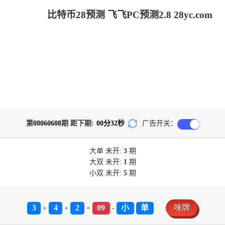
比特币28预测 飞飞PC预测2.8 28yc.com
第
08060608
期 距下期:
00
分
32
秒
广告开关：
大单
未开:
3
期
大双
未开:
1
期
小双
未开:
5
期
3
4
2
09
小
单
咪牌
+
+
=
-