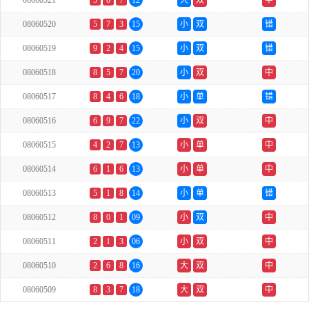
08060521
5
0
7
12
大
双
中
08060520
5
7
3
15
小
双
错
08060519
9
2
4
15
小
双
错
08060518
8
5
7
20
小
双
中
08060517
8
4
6
18
小
单
错
08060516
6
9
7
22
小
双
中
08060515
4
2
7
13
小
单
中
08060514
6
1
6
13
小
单
中
08060513
5
1
8
14
小
单
错
08060512
8
0
1
09
小
双
中
08060511
2
1
3
06
小
双
中
08060510
2
6
8
16
大
双
中
08060509
8
3
7
18
大
双
中