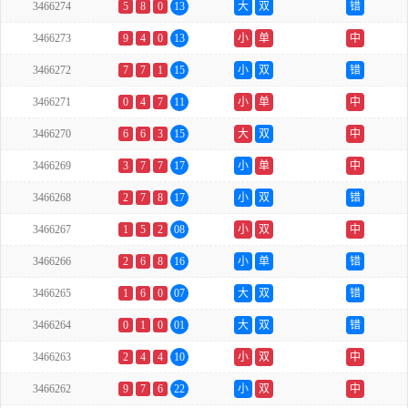
3466274
5
8
0
13
大
双
错
3466273
9
4
0
13
小
单
中
3466272
7
7
1
15
小
双
错
3466271
0
4
7
11
小
单
中
3466270
6
6
3
15
大
双
中
3466269
3
7
7
17
小
单
中
3466268
2
7
8
17
小
双
错
3466267
1
5
2
08
小
双
中
3466266
2
6
8
16
小
单
错
3466265
1
6
0
07
大
双
错
3466264
0
1
0
01
大
双
错
3466263
2
4
4
10
小
双
中
3466262
9
7
6
22
小
双
中