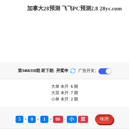
加拿大28预测 飞飞PC预测2.8 28yc.com
第
3466310
期 距下期:
开奖中
广告开关：
大单
未开:
6
期
大双
未开:
7
期
小单
未开:
2
期
5
0
1
06
小
双
咪牌
+
+
=
-