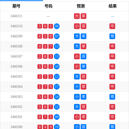
期号
号码
预测
结果
3466311
---
大
单
---
3466310
5
0
1
06
小
双
中
3466309
0
2
0
02
大
单
错
3466308
4
2
7
13
大
单
中
3466307
2
8
3
13
小
双
中
3466306
5
0
5
10
小
单
中
3466305
3
7
2
12
大
双
中
3466304
1
7
9
17
小
单
中
3466303
5
8
3
16
小
单
错
3466302
5
0
7
12
大
双
中
3466301
0
7
2
09
小
单
中
3466300
6
4
9
19
小
双
错