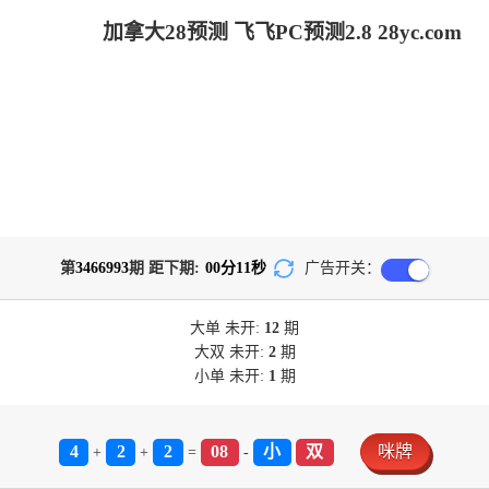
加拿大28预测 飞飞PC预测2.8 28yc.com
第
3466993
期 距下期:
00
分
11
秒
广告开关：
大单
未开:
12
期
大双
未开:
2
期
小单
未开:
1
期
4
2
2
08
小
双
咪牌
+
+
=
-