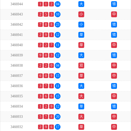
3466944
1
1
2
04
大
错
3466943
2
5
3
10
小
中
3466942
7
8
8
23
小
错
3466941
2
9
1
12
单
错
3466940
2
2
7
11
单
中
3466939
9
0
3
12
大
错
3466938
2
2
0
04
双
中
3466937
6
0
9
15
单
中
3466936
3
7
1
11
大
错
3466935
3
6
6
15
大
中
3466934
1
2
9
12
单
错
3466933
5
7
8
20
大
中
3466932
2
9
6
17
单
中