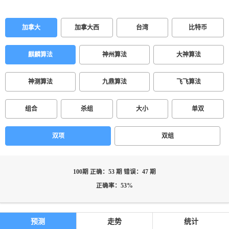
加拿大
加拿大西
台湾
比特币
麒麟算法
神州算法
大神算法
神测算法
九鼎算法
飞飞算法
组合
杀组
大小
单双
双项
双组
100期 正确：53 期 错误：47 期
正确率：53%
预测
走势
统计