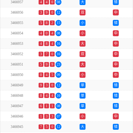
3466957
4
4
0
08
大
错
3466956
3
9
0
12
双
中
3466955
5
8
2
15
小
错
3466954
4
0
4
08
小
中
3466953
4
8
4
16
大
中
3466952
3
7
0
10
双
中
3466951
5
9
9
23
大
中
3466950
0
4
5
09
小
中
3466949
9
3
0
12
单
错
3466948
8
4
4
16
单
错
3466947
6
1
1
08
单
错
3466946
1
3
3
07
小
中
3466945
7
5
0
12
大
错