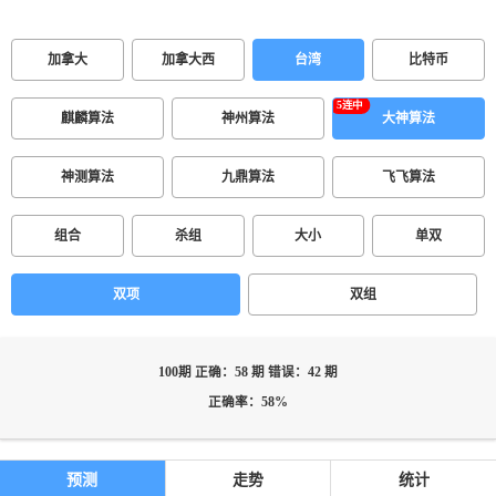
加拿大
加拿大西
台湾
比特币
麒麟算法
神州算法
大神算法
神测算法
九鼎算法
飞飞算法
组合
杀组
大小
单双
双项
双组
100期 正确：58 期 错误：42 期
正确率：58%
预测
走势
统计