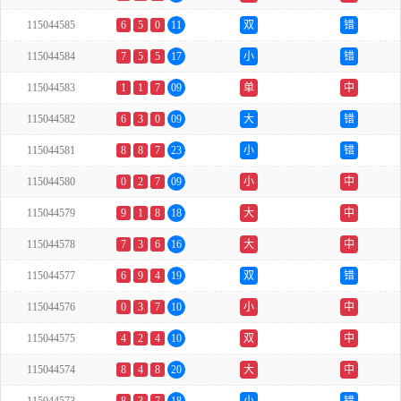
115044585
6
5
0
11
双
错
115044584
7
5
5
17
小
错
115044583
1
1
7
09
单
中
115044582
6
3
0
09
大
错
115044581
8
8
7
23
小
错
115044580
0
2
7
09
小
中
115044579
9
1
8
18
大
中
115044578
7
3
6
16
大
中
115044577
6
9
4
19
双
错
115044576
0
3
7
10
小
中
115044575
4
2
4
10
双
中
115044574
8
4
8
20
大
中