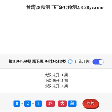
台湾28预测 飞飞PC预测2.8 28yc.com
第
115044660
期 距下期:
04
时
34
分
19
秒
广告开关：
大双
未开:
1
期
小单
未开:
5
期
小双
未开:
2
期
8
2
7
17
大
单
咪牌
+
+
=
-