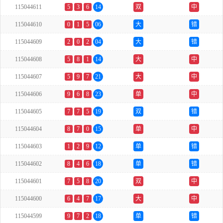
115044611
5
3
6
14
双
中
115044610
0
1
5
06
大
错
115044609
2
0
2
04
大
错
115044608
5
8
1
14
大
中
115044607
5
9
7
21
大
中
115044606
9
6
8
23
单
中
115044605
7
7
5
19
双
错
115044604
8
7
0
15
单
中
115044603
1
2
9
12
单
错
115044602
8
4
6
18
单
错
115044601
7
5
8
20
双
中
115044600
6
4
7
17
大
中
115044599
9
7
2
18
单
错