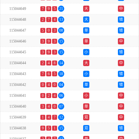
115044649
7
9
5
21
大
中
115044648
2
7
4
13
大
错
115044647
5
0
3
08
单
错
115044646
3
9
3
15
单
中
115044645
3
9
3
15
小
错
115044644
2
4
8
14
大
中
115044643
7
6
5
18
小
错
115044642
0
4
0
04
单
错
115044641
0
2
4
06
小
中
115044640
3
4
0
07
单
中
115044639
1
4
7
12
双
中
115044638
9
5
1
15
双
错