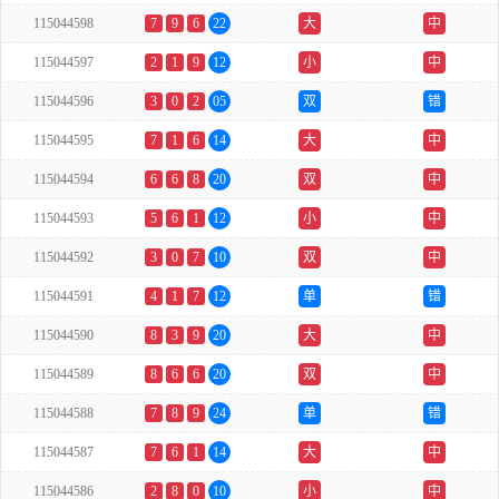
115044598
7
9
6
22
大
中
115044597
2
1
9
12
小
中
115044596
3
0
2
05
双
错
115044595
7
1
6
14
大
中
115044594
6
6
8
20
双
中
115044593
5
6
1
12
小
中
115044592
3
0
7
10
双
中
115044591
4
1
7
12
单
错
115044590
8
3
9
20
大
中
115044589
8
6
6
20
双
中
115044588
7
8
9
24
单
错
115044587
7
6
1
14
大
中
115044586
2
8
0
10
小
中