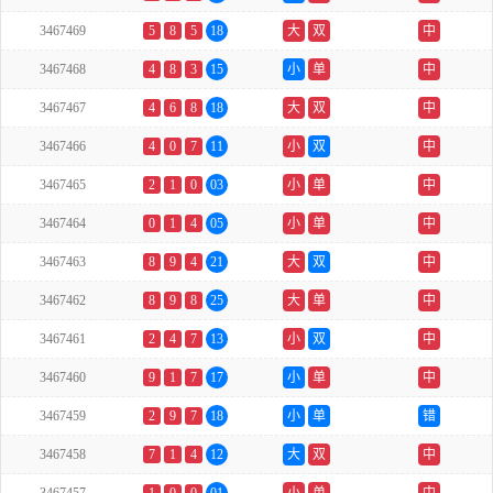
3467469
5
8
5
18
大
双
中
3467468
4
8
3
15
小
单
中
3467467
4
6
8
18
大
双
中
3467466
4
0
7
11
小
双
中
3467465
2
1
0
03
小
单
中
3467464
0
1
4
05
小
单
中
3467463
8
9
4
21
大
双
中
3467462
8
9
8
25
大
单
中
3467461
2
4
7
13
小
双
中
3467460
9
1
7
17
小
单
中
3467459
2
9
7
18
小
单
错
3467458
7
1
4
12
大
双
中