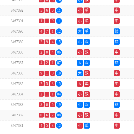
3467393
6
8
0
14
小
双
中
3467392
5
6
0
11
小
单
中
3467391
1
1
9
11
小
单
中
3467390
4
7
1
12
大
单
错
3467389
2
9
4
15
小
双
错
3467388
2
0
4
06
小
双
中
3467387
4
2
1
07
大
双
错
3467386
9
1
0
10
大
双
中
3467385
7
5
3
15
大
单
中
3467384
2
1
1
04
小
双
中
3467383
8
6
5
19
小
双
错
3467382
0
6
2
08
小
双
中
3467381
4
5
3
12
小
单
中