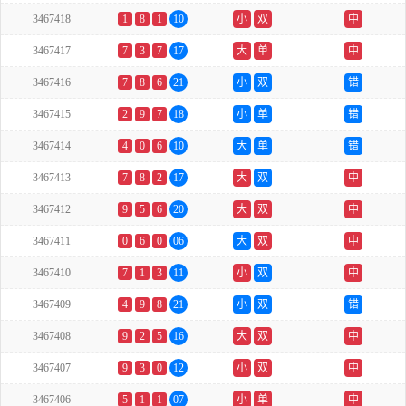
3467418
1
8
1
10
小
双
中
3467417
7
3
7
17
大
单
中
3467416
7
8
6
21
小
双
错
3467415
2
9
7
18
小
单
错
3467414
4
0
6
10
大
单
错
3467413
7
8
2
17
大
双
中
3467412
9
5
6
20
大
双
中
3467411
0
6
0
06
大
双
中
3467410
7
1
3
11
小
双
中
3467409
4
9
8
21
小
双
错
3467408
9
2
5
16
大
双
中
3467407
9
3
0
12
小
双
中
3467406
5
1
1
07
小
单
中